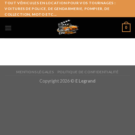
Skip
TOUT VÉHICULES EN LOCATION POUR VOS TOURNAGES :
VOITURES DE POLICE, DE GENDARMERIE, POMPIER, DE
to
COLLECTION, MOTO ETC...
content
0
MENTIONS LÉGALES
POLITIQUE DE CONFIDENTIALITÉ
Copyright 2026 ©
E Legrand