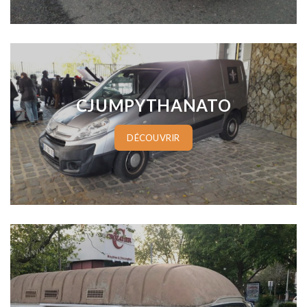
www.cineautos.com
CJUMPYTHANATO
DÉCOUVRIR
www.cineautos.com
www.cineautos.com